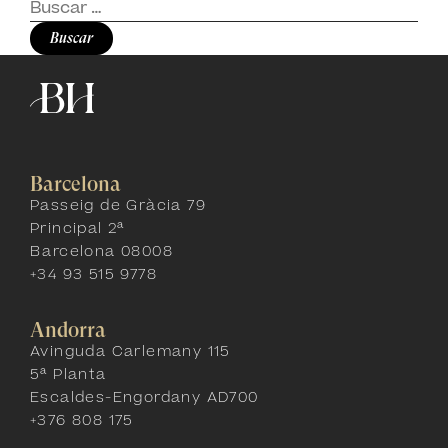
Buscar:
Barcelona
Passeig de Gràcia 79
Principal 2ª
Barcelona 08008
+34 93 515 9778
Andorra
Avinguda Carlemany 115
5ª Planta
Escaldes-Engordany AD700
+376 808 175