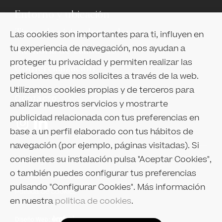
Entorno y ubicación
Tipos de viviendas y planos
Las cookies son importantes para ti, influyen en
tu experiencia de navegación, nos ayudan a
Memoria de calidades
proteger tu privacidad y permiten realizar las
Comercialización
peticiones que nos solicites a través de la web.
Utilizamos cookies propias y de terceros para
Contacto
analizar nuestros servicios y mostrarte
publicidad relacionada con tus preferencias en
base a un perfil elaborado con tus hábitos de
navegación (por ejemplo, páginas visitadas). Si
consientes su instalación pulsa "Aceptar Cookies",
Aviso legal
o también puedes configurar tus preferencias
Política de privacidad
pulsando "Configurar Cookies". Más información
Política de cookies
en nuestra
politica de cookies
.
Diseño Web
: